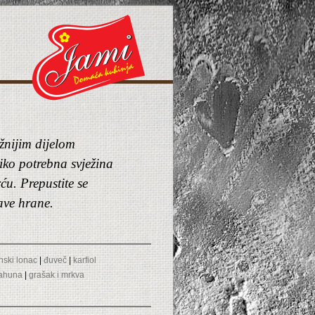
žnijim dijelom
liko potrebna svježina
ću. Prepustite se
ave hrane.
nski lonac
|
đuveč
|
karfiol
ahuna
|
grašak i mrkva