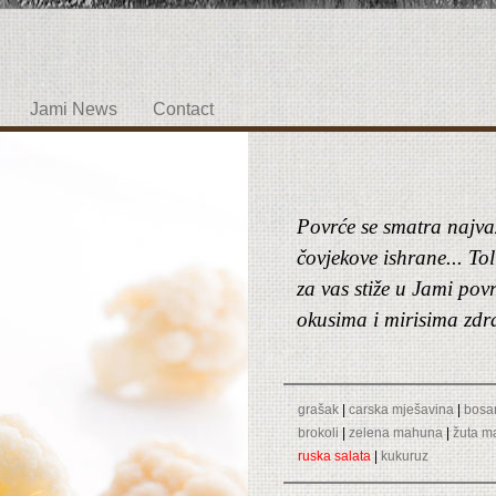
Jami News
Contact
Povrće se smatra najva
čovjekove ishrane... To
za vas stiže u Jami povr
okusima i mirisima zdr
grašak
|
carska mješavina
|
bosa
brokoli
|
zelena mahuna
|
žuta m
ruska salata
|
kukuruz