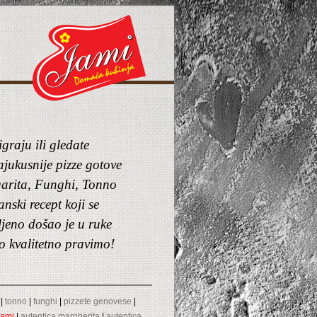
graju ili gledate
jukusnije pizze gotove
garita, Funghi, Tonno
anski recept koji se
ljeno došao je u ruke
o kvalitetno pravimo!
|
tonno
|
funghi
|
pizzete genovese
|
lami
|
autentica margherita
|
autentica