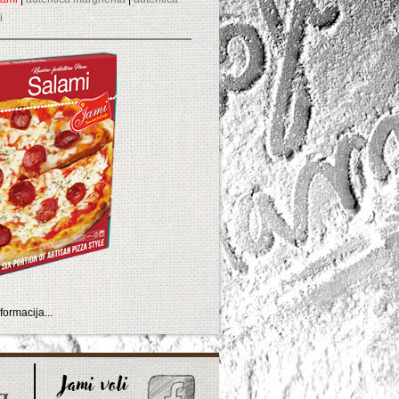
i
formacija...