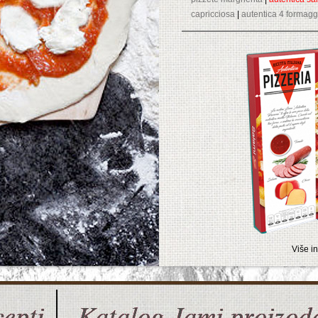
capricciosa
|
autentica 4 formagg
Više in