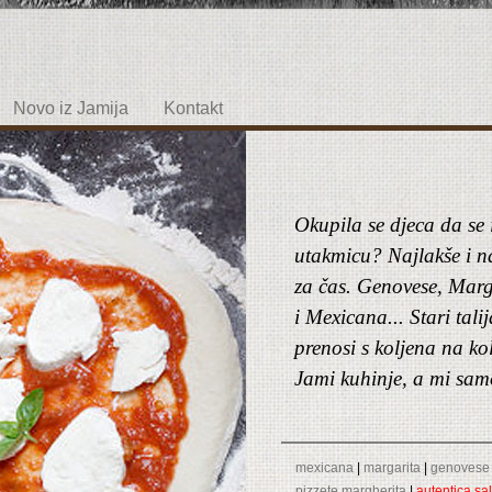
Novo iz Jamija
Kontakt
Okupila se djeca da se i
utakmicu? Najlakše i na
za čas. Genovese, Mar
i Mexicana... Stari talij
prenosi s koljena na ko
Jami kuhinje, a mi sam
mexicana
|
margarita
|
genovese
pizzete margherita
|
autentica sa